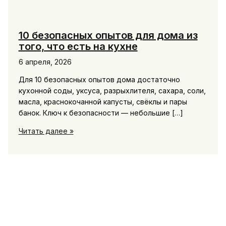
10 безопасных опытов для дома из
того, что есть на кухне
6 апреля, 2026
Для 10 безопасных опытов дома достаточно
кухонной соды, уксуса, разрыхлителя, сахара, соли,
масла, краснокочанной капусты, свёклы и пары
банок. Ключ к безопасности — небольшие […]
10
Читать далее »
безопасных
опытов
для
дома
из
того,
что
есть