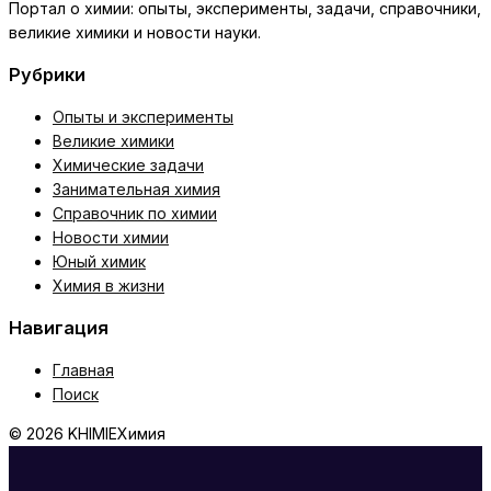
почему
Портал о химии: опыты, эксперименты, задачи, справочники,
поднимается
великие химики и новости науки.
тесто
Рубрики
Опыты и эксперименты
Великие химики
Химические задачи
Занимательная химия
Справочник по химии
Новости химии
Юный химик
Химия в жизни
Навигация
Главная
Поиск
© 2026 KHIMIE
Химия