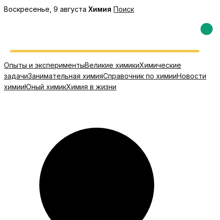
Перейти
Воскресенье, 9 августа
Химия
Поиск
к
содержимому
Опыты и эксперименты
Великие химики
Химические
задачи
Занимательная химия
Справочник по химии
Новости
химии
Юный химик
Химия в жизни