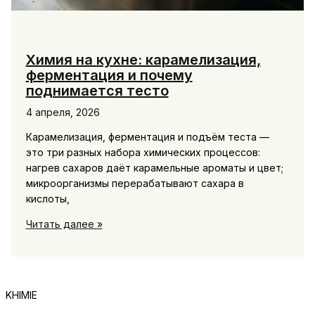
Химия на кухне: карамелизация,
ферментация и почему
поднимается тесто
4 апреля, 2026
Карамелизация, ферментация и подъём теста —
это три разных набора химических процессов:
нагрев сахаров даёт карамельные ароматы и цвет;
микроорганизмы перерабатывают сахара в
кислоты,
Химия
Читать далее »
на
кухне:
карамелизация,
ферментация
KHIMIE
и