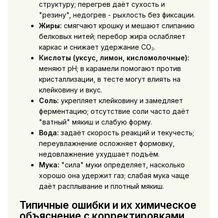
структуру; перегрев даёт сухость и
"резину", недогрев - рыхлость без фиксации.
Жиры:
смягчают крошку и мешают слипанию
белковых нитей; перебор жира ослабляет
каркас и снижает удержание CO₂.
Кислоты (уксус, лимон, кисломолочные):
меняют pH; в карамели помогают против
кристаллизации, в тесте могут влиять на
клейковину и вкус.
Соль:
укрепляет клейковину и замедляет
ферментацию; отсутствие соли часто даёт
"ватный" мякиш и слабую форму.
Вода:
задаёт скорость реакций и текучесть;
переувлажнение осложняет формовку,
недовлажнение ухудшает подъём.
Мука:
"сила" муки определяет, насколько
хорошо она удержит газ; слабая мука чаще
даёт расплывание и плотный мякиш.
Типичные ошибки и их химическое
объяснение с корректировками