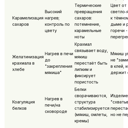
Термические
Цвет от
Высокий
превращения
светло‑
Карамелизация
нагрев;
сахаров:
к тёмном
сахаров
контроль по
потемнение,
дыме и 
цвету
карамельные
горечи -
ноты
перегре
Крахмал
связывает воду,
Нагрев в печи
Мякиш у
Желатинизация
мякиш
до
не "зам
крахмала в
перестаёт быть
"закрепления
в клей, 
хлебе
липким и
мякиша"
держит 
фиксирует
пористость
Белки
сворачиваются,
Изделие
Нагрев в
Коагуляция
структура
"схваты
печи/на
белков
стабилизируется
переста
сковороде
(мякиш, омлеты,
но не п
кремы)