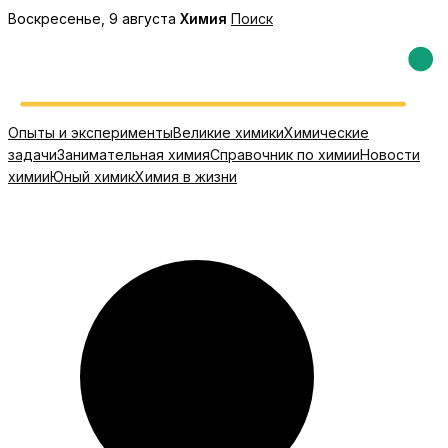
Перейти
Воскресенье, 9 августа
Химия
Поиск
к
содержимому
Опыты и эксперименты
Великие химики
Химические
задачи
Занимательная химия
Справочник по химии
Новости
химии
Юный химик
Химия в жизни