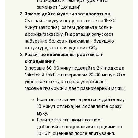
подкормок и температуры - это
заменяет "догадки".
Замес: дайте муке гидратироваться
.
Смешайте муку и воду, оставьте на 15-30
минут (автолиз), затем добавьте соль и
дрожжи/закваску. Гидратация запускает
набухание белков и крахмала - будущую
структуру, которая удержит CO₂.
Развитие клейковины: растяжка и
складывания
.
В первые 60-90 минут сделайте 2-4 подхода
"stretch & fold" с интервалом 20-30 минут. Это
укрепляет сеть, которая удерживает
газовые пузырьки и даёт равномерный мякиш.
Если тесто липнет и рвётся - дайте ему
10 минут отдыха, не добавляйте сразу
муку.
Если тесто слишком плотное -
добавляйте воду малыми порциями по
10-15 г, оценивая после впитывания.