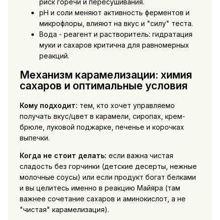
риск горечи и пересушивания.
pH и соли меняют активность ферментов и
микрофлоры, влияют на вкус и "силу" теста.
Вода - реагент и растворитель: гидратация
муки и сахаров критична для равномерных
реакций.
Механизм карамелизации: химия
сахаров и оптимальные условия
Кому подходит:
тем, кто хочет управляемо
получать вкус/цвет в карамели, сиропах, крем-
брюле, луковой поджарке, печенье и корочках
выпечки.
Когда не стоит делать:
если важна чистая
сладость без горчинки (детские десерты, нежные
молочные соусы) или если продукт богат белками
и вы целитесь именно в реакцию Майяра (там
важнее сочетание сахаров и аминокислот, а не
"чистая" карамелизация).