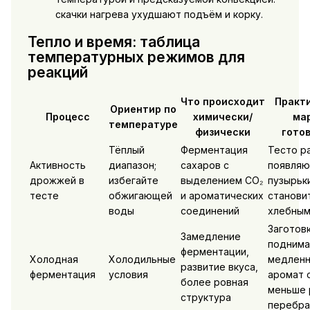
скачки нагрева ухудшают подъём и корку.
Тепло и время: таблица
температурных режимов для
реакций
Что происходит
Практ
Ориентир по
Процесс
химически/
ма
температуре
физически
гото
Тёплый
Ферментация
Тесто р
Активность
диапазон;
сахаров с
появляю
дрожжей в
избегайте
выделением CO₂
пузырьки
тесте
обжигающей
и ароматических
станови
воды
соединений
хлебны
Заготов
Замедление
поднима
ферментации,
Холодная
Холодильные
медленн
развитие вкуса,
ферментация
условия
аромат 
более ровная
меньше 
структура
перебра