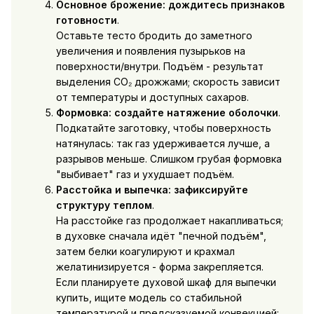
Основное брожение: дождитесь признаков
готовности
.
Оставьте тесто бродить до заметного
увеличения и появления пузырьков на
поверхности/внутри. Подъём - результат
выделения CO₂ дрожжами; скорость зависит
от температуры и доступных сахаров.
Формовка: создайте натяжение оболочки
.
Подкатайте заготовку, чтобы поверхность
натянулась: так газ удерживается лучше, а
разрывов меньше. Слишком грубая формовка
"выбивает" газ и ухудшает подъём.
Расстойка и выпечка: зафиксируйте
структуру теплом
.
На расстойке газ продолжает накапливаться;
в духовке сначала идёт "печной подъём",
затем белки коагулируют и крахмал
желатинизируется - форма закрепляется.
Если планируете
духовой шкаф для выпечки
купить
, ищите модель со стабильной
температурой и предсказуемой конвекцией: