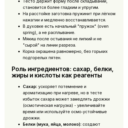
Тесто держит форму после складываний,
становится более гладким и упругим.
На расстойке заготовка пружинит при лёгком
нажатии и медленно восстанавливается.
В духовке есть начальный "пружок" (oven
spring), а не расплывание.
Мякиш после остывания не липкий и не
"сырой" на линии разреза.
Корка окрашена равномерно, без горьких
подгорелых пятен.
Роль ингредиентов: сахар, белки,
жиры и кислоты как реагенты
Сахар:
ускоряет потемнение и
ароматизацию при нагреве, но в тесте
избыток сахара может замедлять дрожжи
(осмотическая нагрузка) - увеличивайте
время или используйте осмо‑устойчивые
дрожжи.
Белки (мука, яйца, молоко):
создают