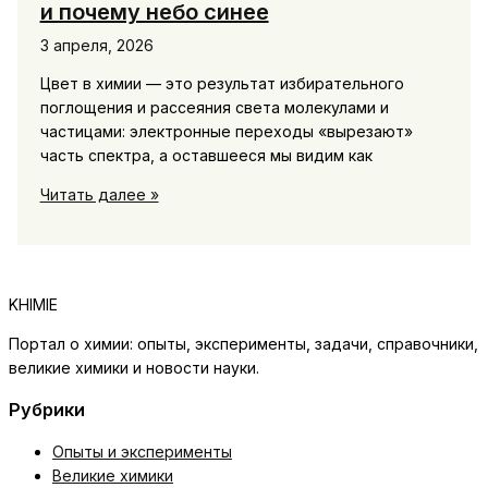
и почему небо синее
3 апреля, 2026
Цвет в химии — это результат избирательного
поглощения и рассеяния света молекулами и
частицами: электронные переходы «вырезают»
часть спектра, а оставшееся мы видим как
Химия
Читать далее »
цвета:
пигменты,
красители
и
KHIMIE
почему
небо
Портал о химии: опыты, эксперименты, задачи, справочники,
синее
великие химики и новости науки.
Рубрики
Опыты и эксперименты
Великие химики