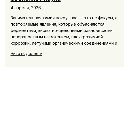
4 апреля, 2026
Занимательная химия вокруг нас — это не фокусы, а
повторяемые явления, которые объясняются
ферментами, кислотно-щелочными равновесиями,
поверхностным натяжением, электрохимией
коррозии, летучими органическими соединениями и
Занимательная
Читать далее »
химия:
10
простых
явлений
вокруг
нас,
которые
объясняет
наука