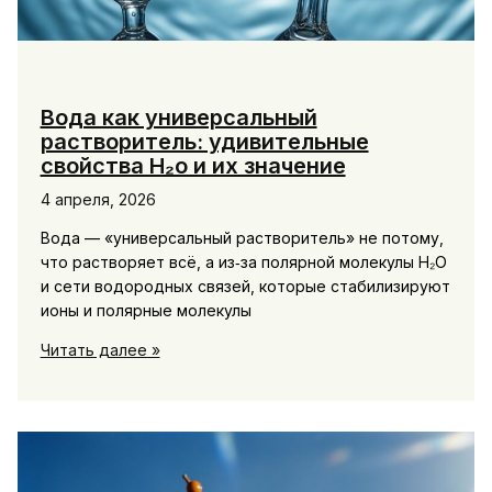
Вода как универсальный
растворитель: удивительные
свойства H₂o и их значение
4 апреля, 2026
Вода — «универсальный растворитель» не потому,
что растворяет всё, а из‑за полярной молекулы H₂O
и сети водородных связей, которые стабилизируют
ионы и полярные молекулы
Вода
Читать далее »
как
универсальный
растворитель:
удивительные
свойства