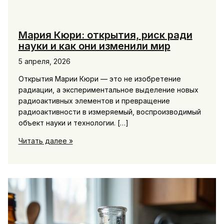
Мария Кюри: открытия, риск ради
науки и как они изменили мир
5 апреля, 2026
Открытия Марии Кюри — это не изобретение
радиации, а экспериментальное выделение новых
радиоактивных элементов и превращение
радиоактивности в измеряемый, воспроизводимый
объект науки и технологии. […]
Мария
Читать далее »
Кюри:
открытия,
риск
ради
науки
и
как