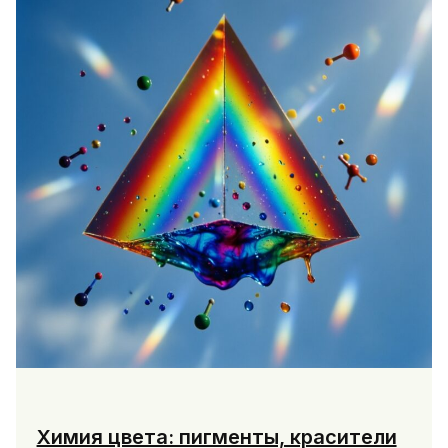
H₂o
и
их
значение
Химия цвета: пигменты, красители