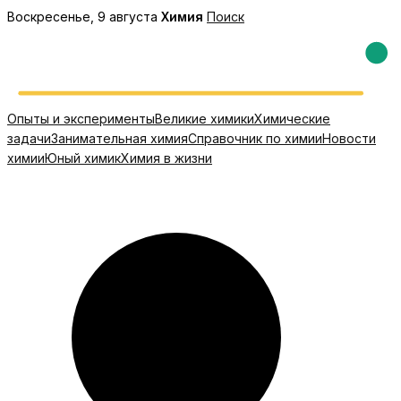
Перейти
Воскресенье, 9 августа
Химия
Поиск
к
содержимому
Опыты и эксперименты
Великие химики
Химические
задачи
Занимательная химия
Справочник по химии
Новости
химии
Юный химик
Химия в жизни